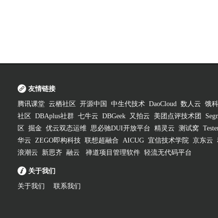
友情链接
腾讯课堂
云栖社区
开源中国
中生代技术
DaoCloud
数人云
饿
社区
DBAplus社群
七牛云
DBGeek
又拍云
美团点评技术团
Segm
区
掘金
优云双态运维
思必驰DUI开放平台
精灵云
测试窝
Test
华云
ZEGO即构科技
联想超融合
AICUG
宜信技术学院
京东云
浪潮云
新思齐
融云
禅道项目管理软件
轻流无代码平台
关于我们
关于我们
联系我们