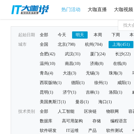
热门活动
大咖直播
大咖视频
起始日期
全部
今天
明天
本周
下周
本
城市
全国
北京(798)
杭州(704)
上海(451)
合肥(42)
武汉(31)
厦门(24)
长沙(22)
温州(10)
南昌(10)
济南(8)
在线(8)
青岛(4)
大连(3)
无锡(3)
珠海(3)
西双版纳(1)
德阳(1)
徐州(1)
咸阳(1)
昆明(1)
济宁(1)
吉林(1)
洛阳(1)
美国奥斯汀(1)
曼谷(1)
海口(1)
技术类别
全部
人工智能
区块链
物联网
容
数据库
高可用架构
存储
编程语言
软件研发
IT运维
产品
软件测试