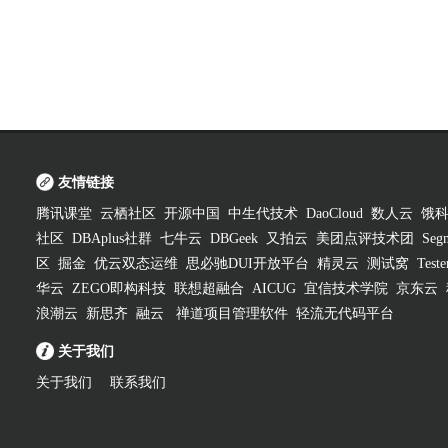
友情链接
腾讯课堂
云栖社区
开源中国
中生代技术
DaoCloud
数人云
饿
社区
DBAplus社群
七牛云
DBGeek
又拍云
美团点评技术团
Segm
区
掘金
优云双态运维
思必驰DUI开放平台
精灵云
测试窝
Test
华云
ZEGO即构科技
联想超融合
AICUG
宜信技术学院
京东云
浪潮云
新思齐
融云
禅道项目管理软件
轻流无代码平台
关于我们
关于我们
联系我们