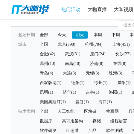
热门活动
大咖直播
大咖视频
起始日期
全部
今天
明天
本周
下周
本
城市
全国
北京(798)
杭州(704)
上海(451)
合肥(42)
武汉(31)
厦门(24)
长沙(22)
温州(10)
南昌(10)
济南(8)
在线(8)
青岛(4)
大连(3)
无锡(3)
珠海(3)
西双版纳(1)
德阳(1)
徐州(1)
咸阳(1)
昆明(1)
济宁(1)
吉林(1)
洛阳(1)
美国奥斯汀(1)
曼谷(1)
海口(1)
技术类别
全部
人工智能
区块链
物联网
容
数据库
高可用架构
存储
编程语言
软件研发
IT运维
产品
软件测试