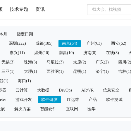
频
技术专题
资讯
本月
指定日期
深圳(222)
成都(105)
南京(64)
广州(63)
西安(62)
)
嘉兴(11)
温州(10)
南昌(10)
济南(8)
在线(8)
天
无锡(3)
珠海(3)
马尼拉(3)
太原(2)
广东(2)
四川(2
三亚(1)
大理(1)
西雅图(1)
昆明(1)
济宁(1)
吉林(1
谷(1)
海口(1)
容器
云计算
大数据
DevOps
AR/VR
信息安全
etes
游戏开发
软件研发
IT运维
产品
软件测试
发展
解决方案
智能硬件
互联网
医学