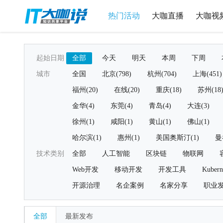
热门活动
大咖直播
大咖视
起始日期
全部
今天
明天
本周
下周
城市
全国
北京(798)
杭州(704)
上海(451)
福州(20)
在线(20)
重庆(18)
苏州(18
金华(4)
东莞(4)
青岛(4)
大连(3)
徐州(1)
咸阳(1)
黄山(1)
佛山(1)
哈尔滨(1)
惠州(1)
美国奥斯汀(1)
曼
技术类别
全部
人工智能
区块链
物联网
Web开发
移动开发
开发工具
Kubern
开源治理
名企案例
名家分享
职业
全部
最新发布