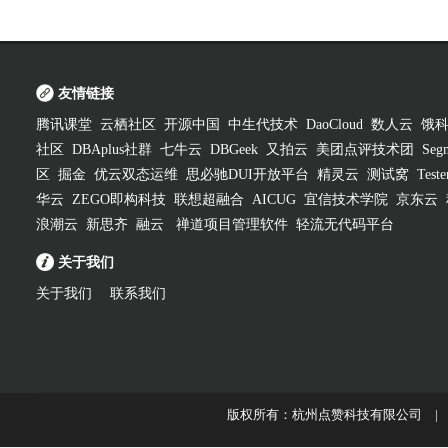
友情链接
腾讯课堂
云栖社区
开源中国
中生代技术
DaoCloud
数人云
饿
社区
DBAplus社群
七牛云
DBGeek
又拍云
美团点评技术团
Segm
区
掘金
优云双态运维
思必驰DUI开放平台
精灵云
测试窝
Test
华云
ZEGO即构科技
联想超融合
AICUG
宜信技术学院
京东云
浪潮云
新思齐
融云
禅道项目管理软件
轻流无代码平台
关于我们
关于我们
联系我们
版权所有：杭州点赞科技有限公司 