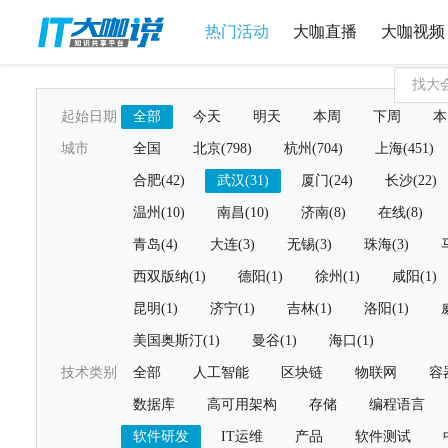
热门活动
大咖直播
大咖视频
起始日期
全部
今天
明天
本周
下周
本
城市
全国
北京(798)
杭州(704)
上海(451)
合肥(42)
武汉(31)
厦门(24)
长沙(22)
温州(10)
南昌(10)
济南(8)
在线(8)
青岛(4)
大连(3)
无锡(3)
珠海(3)
西双版纳(1)
德阳(1)
徐州(1)
咸阳(1)
昆明(1)
济宁(1)
吉林(1)
洛阳(1)
美国奥斯汀(1)
曼谷(1)
海口(1)
技术类别
全部
人工智能
区块链
物联网
容
数据库
高可用架构
存储
编程语言
软件研发
IT运维
产品
软件测试