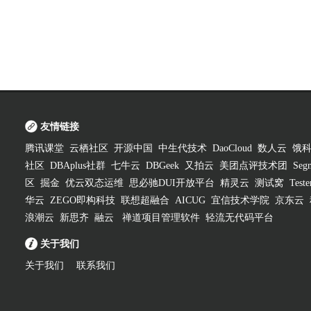
友情链接
腾讯课堂
云栖社区
开源中国
中生代技术
DaoCloud
数人云
饿
社区
DBAplus社群
七牛云
DBGeek
又拍云
美团点评技术团
Segm
区
掘金
优云双态运维
思必驰DUI开放平台
精灵云
测试窝
Test
华云
ZEGO即构科技
联想超融合
AICUG
宜信技术学院
京东云
浪潮云
新思齐
融云
禅道项目管理软件
轻流无代码平台
关于我们
关于我们
联系我们