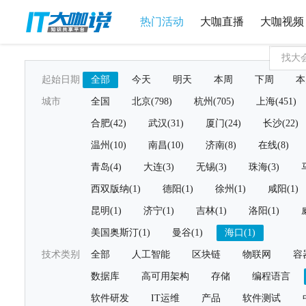
热门活动
大咖直播
大咖视频
起始日期
全部
今天
明天
本周
下周
本
城市
全国
北京(798)
杭州(705)
上海(451)
合肥(42)
武汉(31)
厦门(24)
长沙(22)
温州(10)
南昌(10)
济南(8)
在线(8)
青岛(4)
大连(3)
无锡(3)
珠海(3)
西双版纳(1)
德阳(1)
徐州(1)
咸阳(1)
昆明(1)
济宁(1)
吉林(1)
洛阳(1)
美国奥斯汀(1)
曼谷(1)
海口(1)
技术类别
全部
人工智能
区块链
物联网
容
数据库
高可用架构
存储
编程语言
软件研发
IT运维
产品
软件测试