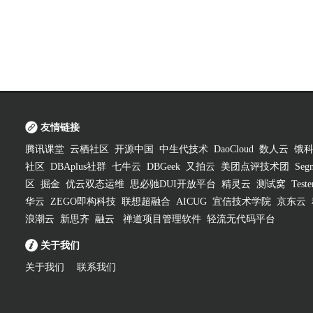
友情链接
腾讯课堂
云栖社区
开源中国
中生代技术
DaoCloud
数人云
饿
社区
DBAplus社群
七牛云
DBGeek
又拍云
美团点评技术团
Segm
区
掘金
优云双态运维
思必驰DUI开放平台
精灵云
测试窝
Test
华云
ZEGO即构科技
联想超融合
AICUG
宜信技术学院
京东云
浪潮云
新思齐
融云
禅道项目管理软件
轻流无代码平台
关于我们
关于我们
联系我们