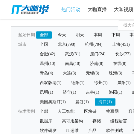
热门活动
大咖直播
大咖视频
起始日期
全部
今天
明天
本周
下周
本
城市
全国
北京(798)
杭州(704)
上海(451)
合肥(42)
武汉(31)
厦门(24)
长沙(22)
温州(10)
南昌(10)
济南(8)
在线(8)
青岛(4)
大连(3)
无锡(3)
珠海(3)
西双版纳(1)
德阳(1)
徐州(1)
咸阳(1)
昆明(1)
济宁(1)
吉林(1)
洛阳(1)
美国奥斯汀(1)
曼谷(1)
海口(1)
技术类别
全部
人工智能
区块链
物联网
容
数据库
高可用架构
存储
编程语言
软件研发
IT运维
产品
软件测试