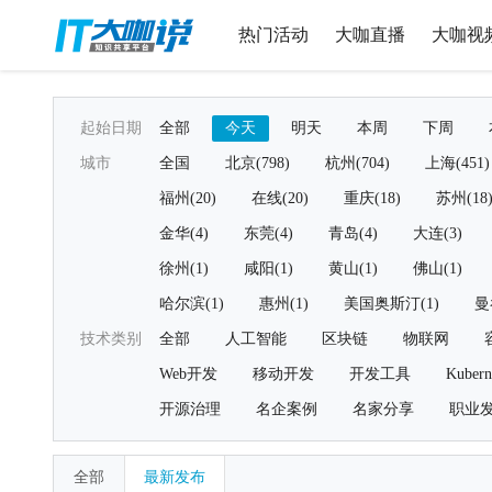
热门活动
大咖直播
大咖视
起始日期
全部
今天
明天
本周
下周
城市
全国
北京(798)
杭州(704)
上海(451)
福州(20)
在线(20)
重庆(18)
苏州(18
金华(4)
东莞(4)
青岛(4)
大连(3)
徐州(1)
咸阳(1)
黄山(1)
佛山(1)
哈尔滨(1)
惠州(1)
美国奥斯汀(1)
曼
技术类别
全部
人工智能
区块链
物联网
Web开发
移动开发
开发工具
Kubern
开源治理
名企案例
名家分享
职业
全部
最新发布