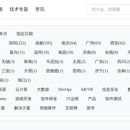
频
技术专题
资讯
本月
指定日期
深圳(222)
成都(105)
南京(64)
广州(63)
西安(62)
)
嘉兴(11)
温州(10)
南昌(10)
济南(8)
在线(8)
天
无锡(3)
珠海(3)
马尼拉(3)
太原(2)
广东(2)
四川(2
三亚(1)
大理(1)
西雅图(1)
昆明(1)
济宁(1)
吉林(1
谷(1)
海口(1)
容器
云计算
大数据
DevOps
AR/VR
信息安全
etes
游戏开发
软件研发
IT运维
产品
软件测试
发展
解决方案
智能硬件
互联网
医学