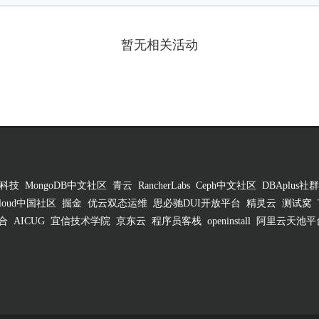
暂无相关活动
科技
MongoDB中文社区
青云
RancherLabs
Ceph中文社区
DBAplus社群
 Cloud中国社区
掘金
优云双态运维
思必驰DUI开放平台
精灵云
测试窝
合
AICUG
宜信技术学院
京东云
程序员客栈
openinstall
阿里云天池平