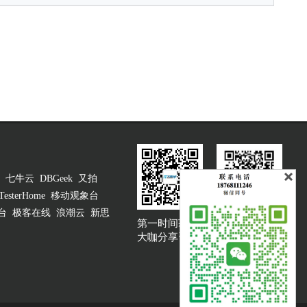
七牛云
DBGeek
又拍
TesterHome
移动观象台
台
极客在线
浪潮云
新思
第一时间获取
大咖说吐槽客服
大咖分享资讯