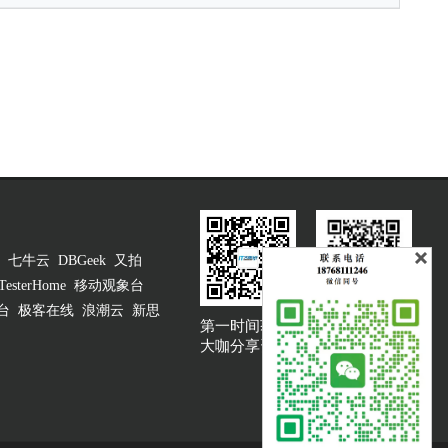
七牛云
DBGeek
又拍
TesterHome
移动观象台
台
极客在线
浪潮云
新思
第一时间获取
大咖说吐槽客服
大咖分享资讯