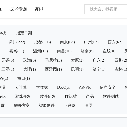
频
技术专题
资讯
本月
指定日期
深圳(222)
成都(105)
南京(64)
广州(63)
西安(62)
)
嘉兴(11)
温州(10)
南昌(10)
济南(8)
在线(8)
天
无锡(3)
珠海(3)
马尼拉(3)
太原(2)
广东(2)
四川(2
三亚(1)
大理(1)
西雅图(1)
昆明(1)
济宁(1)
吉林(1
谷(1)
海口(1)
容器
云计算
大数据
DevOps
AR/VR
信息安全
etes
游戏开发
软件研发
IT运维
产品
软件测试
发展
解决方案
智能硬件
互联网
医学