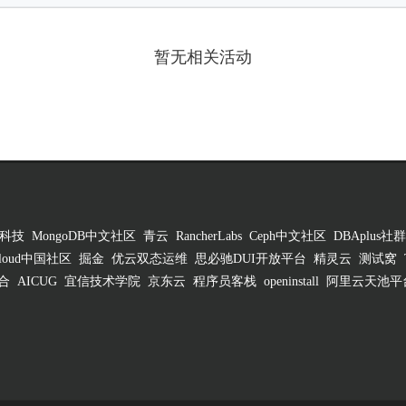
暂无相关活动
科技
MongoDB中文社区
青云
RancherLabs
Ceph中文社区
DBAplus社群
 Cloud中国社区
掘金
优云双态运维
思必驰DUI开放平台
精灵云
测试窝
合
AICUG
宜信技术学院
京东云
程序员客栈
openinstall
阿里云天池平