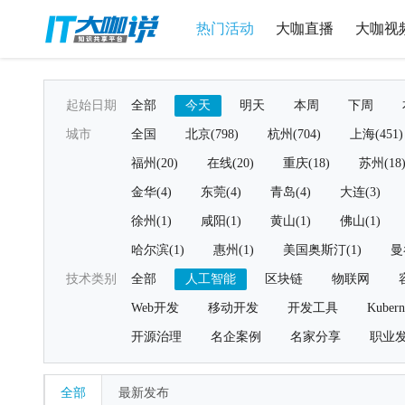
热门活动
大咖直播
大咖视
起始日期
全部
今天
明天
本周
下周
城市
全国
北京(798)
杭州(704)
上海(451)
福州(20)
在线(20)
重庆(18)
苏州(18
金华(4)
东莞(4)
青岛(4)
大连(3)
徐州(1)
咸阳(1)
黄山(1)
佛山(1)
哈尔滨(1)
惠州(1)
美国奥斯汀(1)
曼
技术类别
全部
人工智能
区块链
物联网
Web开发
移动开发
开发工具
Kubern
开源治理
名企案例
名家分享
职业
全部
最新发布