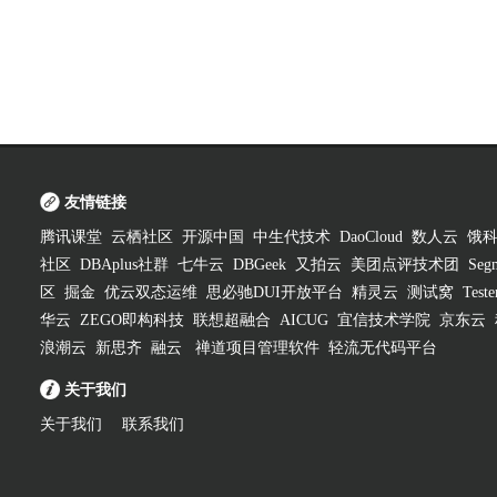
友情链接
腾讯课堂
云栖社区
开源中国
中生代技术
DaoCloud
数人云
饿
社区
DBAplus社群
七牛云
DBGeek
又拍云
美团点评技术团
Segm
区
掘金
优云双态运维
思必驰DUI开放平台
精灵云
测试窝
Test
华云
ZEGO即构科技
联想超融合
AICUG
宜信技术学院
京东云
浪潮云
新思齐
融云
禅道项目管理软件
轻流无代码平台
关于我们
关于我们
联系我们