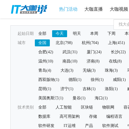
热门活动
大咖直播
大咖视频
起始日期
全部
今天
明天
本周
下周
本
城市
全国
北京(798)
杭州(704)
上海(451)
合肥(42)
武汉(31)
厦门(24)
长沙(22)
温州(10)
南昌(10)
济南(8)
在线(8)
青岛(4)
大连(3)
无锡(3)
珠海(3)
西双版纳(1)
德阳(1)
徐州(1)
咸阳(1)
昆明(1)
济宁(1)
吉林(1)
洛阳(1)
美国奥斯汀(1)
曼谷(1)
海口(1)
技术类别
全部
人工智能
区块链
物联网
容
数据库
高可用架构
存储
编程语言
软件研发
IT运维
产品
软件测试