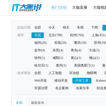
热门活动
大咖直播
大咖视
起始日期
全部
今天
明天
本周
下周
城市
全国
北京(798)
杭州(704)
上海(451)
福州(20)
在线(20)
重庆(18)
苏州(18
金华(4)
东莞(4)
青岛(4)
大连(3)
徐州(1)
咸阳(1)
黄山(1)
佛山(1)
哈尔滨(1)
惠州(1)
美国奥斯汀(1)
曼
技术类别
全部
人工智能
区块链
物联网
Web开发
移动开发
开发工具
Kubern
开源治理
名企案例
名家分享
职业
全部
最新发布