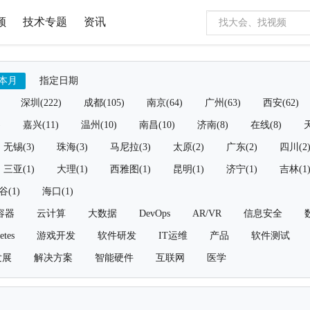
频
技术专题
资讯
本月
指定日期
深圳(222)
成都(105)
南京(64)
广州(63)
西安(62)
)
嘉兴(11)
温州(10)
南昌(10)
济南(8)
在线(8)
天
无锡(3)
珠海(3)
马尼拉(3)
太原(2)
广东(2)
四川(2
三亚(1)
大理(1)
西雅图(1)
昆明(1)
济宁(1)
吉林(1
谷(1)
海口(1)
容器
云计算
大数据
DevOps
AR/VR
信息安全
etes
游戏开发
软件研发
IT运维
产品
软件测试
发展
解决方案
智能硬件
互联网
医学