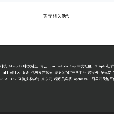
暂无相关活动
科技
MongoDB中文社区
青云
RancherLabs
Ceph中文社区
DBAplus社群
 Cloud中国社区
掘金
优云双态运维
思必驰DUI开放平台
精灵云
测试窝
合
AICUG
宜信技术学院
京东云
程序员客栈
openinstall
阿里云天池平