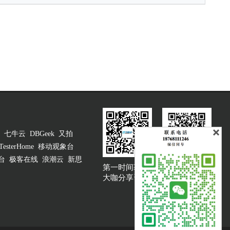
七牛云
DBGeek
又拍
TesterHome
移动观象台
台
极客在线
浪潮云
新思
第一时间获取
大咖说吐槽客服
大咖分享资讯