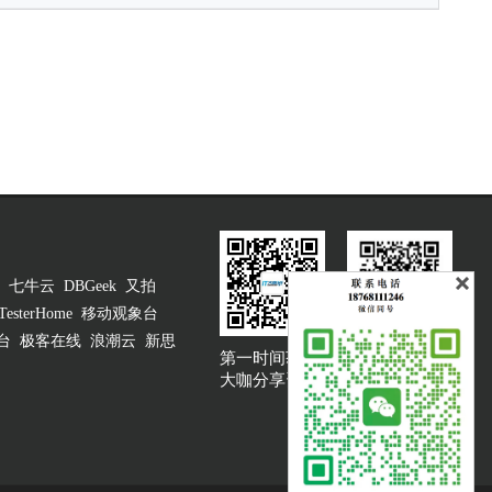
七牛云
DBGeek
又拍
TesterHome
移动观象台
台
极客在线
浪潮云
新思
第一时间获取
大咖说吐槽客服
大咖分享资讯