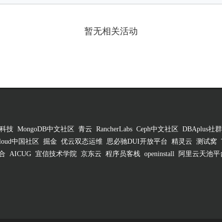
暂无相关活动
科技
MongoDB中文社区
青云
RancherLabs
Ceph中文社区
DBAplus社群
 Cloud中国社区
掘金
优云双态运维
思必驰DUI开放平台
精灵云
测试窝
合
AICUG
宜信技术学院
京东云
程序员客栈
openinstall
阿里云天池平