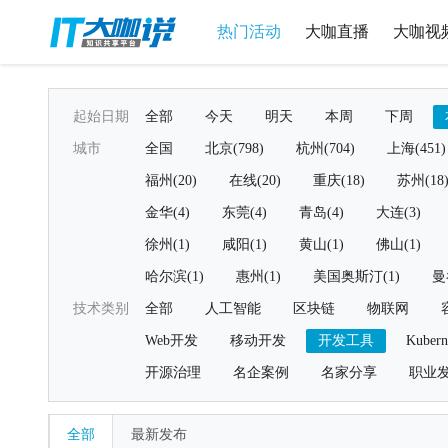
热门活动
大咖直播
大咖视
起始日期
全部
今天
明天
本周
下周
城市
全国
北京(798)
杭州(704)
上海(451)
福州(20)
在线(20)
重庆(18)
苏州(18
金华(4)
东莞(4)
青岛(4)
大连(3)
徐州(1)
咸阳(1)
黄山(1)
佛山(1)
哈尔滨(1)
惠州(1)
美国奥斯汀(1)
曼
技术类别
全部
人工智能
区块链
物联网
Web开发
移动开发
开发工具
Kubern
开源治理
名企案例
名家分享
职业
全部
最新发布