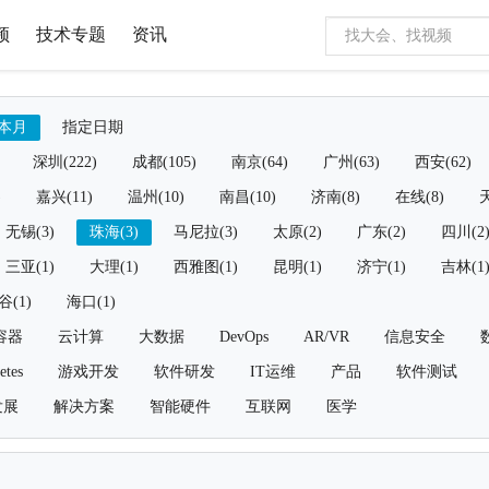
频
技术专题
资讯
本月
指定日期
深圳(222)
成都(105)
南京(64)
广州(63)
西安(62)
)
嘉兴(11)
温州(10)
南昌(10)
济南(8)
在线(8)
天
无锡(3)
珠海(3)
马尼拉(3)
太原(2)
广东(2)
四川(2
三亚(1)
大理(1)
西雅图(1)
昆明(1)
济宁(1)
吉林(1
谷(1)
海口(1)
容器
云计算
大数据
DevOps
AR/VR
信息安全
etes
游戏开发
软件研发
IT运维
产品
软件测试
发展
解决方案
智能硬件
互联网
医学