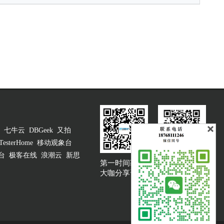
七牛云
DBGeek
又拍
TesterHome
移动观象台
台
极客在线
浪潮云
新思
第一时间获取
大咖说吐槽客服
大咖分享资讯