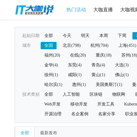
热门活动
大咖直播
大咖视
起始日期
全部
今天
明天
本周
下周
城市
全国
北京(798)
杭州(704)
上海(451)
福州(20)
在线(20)
重庆(18)
苏州(18
金华(4)
东莞(4)
青岛(4)
大连(3)
徐州(1)
咸阳(1)
黄山(1)
佛山(1)
哈尔滨(1)
惠州(1)
美国奥斯汀(1)
曼
技术类别
全部
人工智能
区块链
物联网
Web开发
移动开发
开发工具
Kubern
开源治理
名企案例
名家分享
职业
全部
最新发布