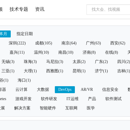
频
技术专题
资讯
本月
指定日期
深圳(222)
成都(105)
南京(64)
广州(63)
西安(62)
)
嘉兴(11)
温州(10)
南昌(10)
济南(8)
在线(8)
天
无锡(3)
珠海(3)
马尼拉(3)
太原(2)
广东(2)
四川(2
三亚(1)
大理(1)
西雅图(1)
昆明(1)
济宁(1)
吉林(1
谷(1)
海口(1)
容器
云计算
大数据
DevOps
AR/VR
信息安全
etes
游戏开发
软件研发
IT运维
产品
软件测试
发展
解决方案
智能硬件
互联网
医学