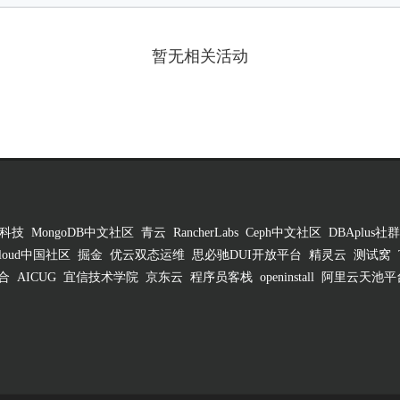
暂无相关活动
科技
MongoDB中文社区
青云
RancherLabs
Ceph中文社区
DBAplus社群
 Cloud中国社区
掘金
优云双态运维
思必驰DUI开放平台
精灵云
测试窝
合
AICUG
宜信技术学院
京东云
程序员客栈
openinstall
阿里云天池平