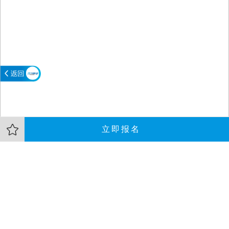
立即报名
大会介绍
嘉宾
资料
l创新时代对项目经理的能力要求
l项目经理能力发展模型
l项目经理技能发展路线图
l如何制定能力发展计划