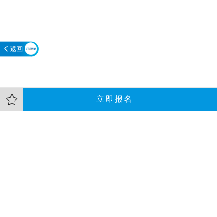
立即报名
大会介绍
嘉宾
资料
敏捷转型本身是否也需要根据实际情况而变得精益/敏捷起来？反馈
式地循序渐进，以达到阶段性的目标。避免或减少转型过程中的痛
楚，混乱，和浪费！话题将介绍敏捷化“敏捷转型”的实践步骤和工
具。