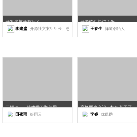
开发者与开源社区
开源软件协议之争
李建盛
开源社文案组组长、总编辑
王春生
禅道创始人
云框架——技术学习和使用的最佳实践
高峰圆桌会议：如何基于开源项目打造高品质企业产品
田夜雨
好雨云
李睿
优麒麟