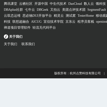
腾讯课堂
云栖社区
开源中国
中生代技术
DaoCloud
数人云
饿科技
DBAplus社群
七牛云
DBGeek
又拍云
美团点评技术团
SegmentFault
云双态运维
思必驰DUI开放平台
精灵云
测试窝
TesterHome
移动观
科技
联想超融合
AICUG
宜信技术学院
京东云
程序员客栈
openinst
禅道项目管理软件
轻流无代码平台
关于我们
关于我们
联系我们
版权所有：杭州点赞科技有限公司 