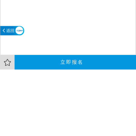
立即报名
大会介绍
嘉宾
资料
l敏捷已过成熟期，云化研发显趋势
l云化研发模式长啥样，敏捷没有解答
l华为在云化研发模式方面的尝试、经验和问题