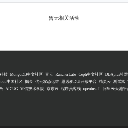
暂无相关活动
科技
MongoDB中文社区
青云
RancherLabs
Ceph中文社区
DBAplus社群
 Cloud中国社区
掘金
优云双态运维
思必驰DUI开放平台
精灵云
测试窝
合
AICUG
宜信技术学院
京东云
程序员客栈
openinstall
阿里云天池平