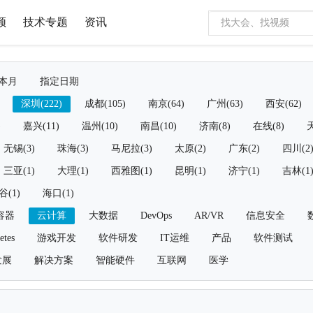
频
技术专题
资讯
本月
指定日期
深圳(222)
成都(105)
南京(64)
广州(63)
西安(62)
)
嘉兴(11)
温州(10)
南昌(10)
济南(8)
在线(8)
天
无锡(3)
珠海(3)
马尼拉(3)
太原(2)
广东(2)
四川(2
三亚(1)
大理(1)
西雅图(1)
昆明(1)
济宁(1)
吉林(1
谷(1)
海口(1)
容器
云计算
大数据
DevOps
AR/VR
信息安全
etes
游戏开发
软件研发
IT运维
产品
软件测试
发展
解决方案
智能硬件
互联网
医学