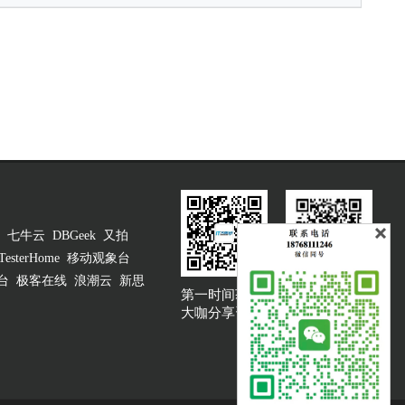
七牛云
DBGeek
又拍
TesterHome
移动观象台
台
极客在线
浪潮云
新思
第一时间获取
大咖说吐槽客服
大咖分享资讯