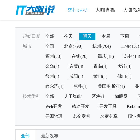
热门活动
大咖直播
大咖视
起始日期
全部
今天
明天
本周
下周
城市
全国
北京(798)
杭州(704)
上海(451)
福州(20)
在线(20)
重庆(18)
苏州(18
金华(4)
东莞(4)
青岛(4)
大连(3)
徐州(1)
咸阳(1)
黄山(1)
佛山(1)
哈尔滨(1)
惠州(1)
美国奥斯汀(1)
曼
技术类别
全部
人工智能
区块链
物联网
Web开发
移动开发
开发工具
Kubern
开源治理
名企案例
名家分享
职业
全部
最新发布