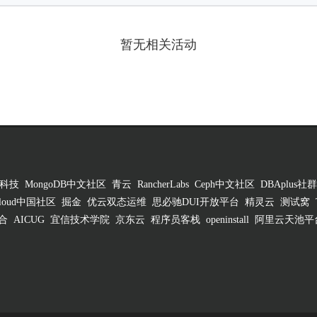
暂无相关活动
科技
MongoDB中文社区
青云
RancherLabs
Ceph中文社区
DBAplus社群
 Cloud中国社区
掘金
优云双态运维
思必驰DUI开放平台
精灵云
测试窝
合
AICUG
宜信技术学院
京东云
程序员客栈
openinstall
阿里云天池平