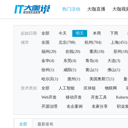
热门活动
大咖直播
大咖视
起始日期
全部
今天
明天
本周
下周
城市
全国
北京(798)
杭州(704)
上海(451)
福州(20)
在线(20)
重庆(18)
苏州(18
金华(4)
东莞(4)
青岛(4)
大连(3)
徐州(1)
咸阳(1)
黄山(1)
佛山(1)
哈尔滨(1)
惠州(1)
美国奥斯汀(1)
曼
技术类别
全部
人工智能
区块链
物联网
Web开发
移动开发
开发工具
Kubern
开源治理
名企案例
名家分享
职业
全部
最新发布