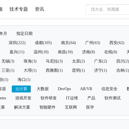
频
技术专题
资讯
本月
指定日期
深圳(222)
成都(105)
南京(64)
广州(63)
西安(62)
)
嘉兴(11)
温州(10)
南昌(10)
济南(8)
在线(8)
天
无锡(3)
珠海(3)
马尼拉(3)
太原(2)
广东(2)
四川(2
三亚(1)
大理(1)
西雅图(1)
昆明(1)
济宁(1)
吉林(1
谷(1)
海口(1)
容器
云计算
大数据
DevOps
AR/VR
信息安全
etes
游戏开发
软件研发
IT运维
产品
软件测试
发展
解决方案
智能硬件
互联网
医学