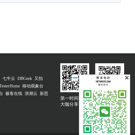
七牛云
DBGeek
又拍
TesterHome
移动观象台
台
极客在线
浪潮云
新思
第一时间获取
大咖说吐槽客服
大咖分享资讯