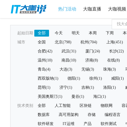
热门活动
大咖直播
大咖视频
起始日期
全部
今天
明天
本周
下周
本
城市
全国
北京(798)
杭州(704)
上海(451)
合肥(42)
武汉(31)
厦门(24)
长沙(22)
温州(10)
南昌(10)
济南(8)
在线(8)
青岛(4)
大连(3)
无锡(3)
珠海(3)
西双版纳(1)
德阳(1)
徐州(1)
咸阳(1)
昆明(1)
济宁(1)
吉林(1)
洛阳(1)
美国奥斯汀(1)
曼谷(1)
海口(1)
技术类别
全部
人工智能
区块链
物联网
容
数据库
高可用架构
存储
编程语言
软件研发
IT运维
产品
软件测试