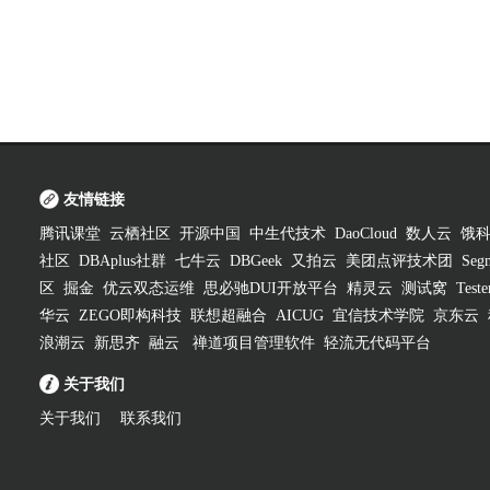
友情链接
腾讯课堂
云栖社区
开源中国
中生代技术
DaoCloud
数人云
饿
社区
DBAplus社群
七牛云
DBGeek
又拍云
美团点评技术团
Segm
区
掘金
优云双态运维
思必驰DUI开放平台
精灵云
测试窝
Test
华云
ZEGO即构科技
联想超融合
AICUG
宜信技术学院
京东云
浪潮云
新思齐
融云
禅道项目管理软件
轻流无代码平台
关于我们
关于我们
联系我们