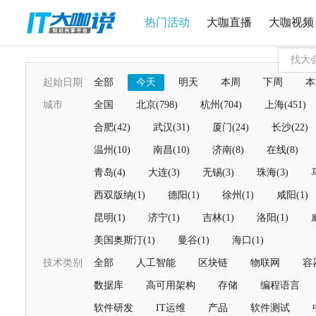
热门活动
大咖直播
大咖视频
起始日期
全部
今天
明天
本周
下周
本
城市
全国
北京(798)
杭州(704)
上海(451)
合肥(42)
武汉(31)
厦门(24)
长沙(22)
温州(10)
南昌(10)
济南(8)
在线(8)
青岛(4)
大连(3)
无锡(3)
珠海(3)
西双版纳(1)
德阳(1)
徐州(1)
咸阳(1)
昆明(1)
济宁(1)
吉林(1)
洛阳(1)
美国奥斯汀(1)
曼谷(1)
海口(1)
技术类别
全部
人工智能
区块链
物联网
容
数据库
高可用架构
存储
编程语言
软件研发
IT运维
产品
软件测试