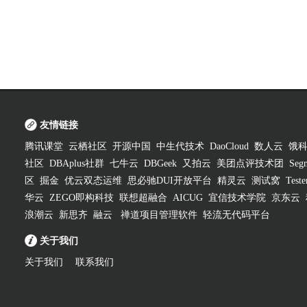
友情链接
腾讯课堂
云栖社区
开源中国
中生代技术
DaoCloud
数人云
饿
社区
DBAplus社群
七牛云
DBGeek
又拍云
美团点评技术团
Segm
区
掘金
优云双态运维
思必驰DUI开放平台
精灵云
测试窝
Test
华云
ZEGO即构科技
联想超融合
AICUG
宜信技术学院
京东云
浪潮云
新思齐
融云
禅道项目管理软件
轻流无代码平台
关于我们
关于我们
联系我们