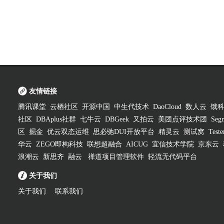
友情链接
腾讯课堂
云栖社区
开源中国
中生代技术
DaoCloud
数人云
饿
社区
DBAplus社群
七牛云
DBGeek
又拍云
美团点评技术团
Segm
区
掘金
优云双态运维
思必驰DUI开放平台
精灵云
测试窝
Test
华云
ZEGO即构科技
联想超融合
AICUG
宜信技术学院
京东云
浪潮云
新思齐
融云
禅道项目管理软件
轻流无代码平台
关于我们
关于我们
联系我们