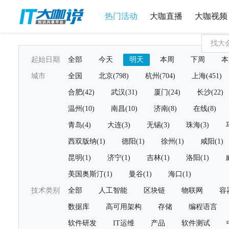
热门活动
大咖直播
大咖视频
起始日期
全部
今天
明天
本周
下周
本
城市
全国
北京(798)
杭州(704)
上海(451)
合肥(42)
武汉(31)
厦门(24)
长沙(22)
温州(10)
南昌(10)
济南(8)
在线(8)
青岛(4)
大连(3)
无锡(3)
珠海(3)
西双版纳(1)
德阳(1)
徐州(1)
咸阳(1)
昆明(1)
济宁(1)
吉林(1)
洛阳(1)
美国奥斯汀(1)
曼谷(1)
海口(1)
技术类别
全部
人工智能
区块链
物联网
容
数据库
高可用架构
存储
编程语言
软件研发
IT运维
产品
软件测试