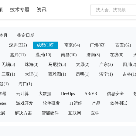
频
技术专题
资讯
本月
指定日期
深圳(222)
成都(105)
南京(64)
广州(63)
西安(62)
)
嘉兴(11)
温州(10)
南昌(10)
济南(8)
在线(8)
天
无锡(3)
珠海(3)
马尼拉(3)
太原(2)
广东(2)
四川(2
三亚(1)
大理(1)
西雅图(1)
昆明(1)
济宁(1)
吉林(1
谷(1)
海口(1)
容器
云计算
大数据
DevOps
AR/VR
信息安全
etes
游戏开发
软件研发
IT运维
产品
软件测试
发展
解决方案
智能硬件
互联网
医学