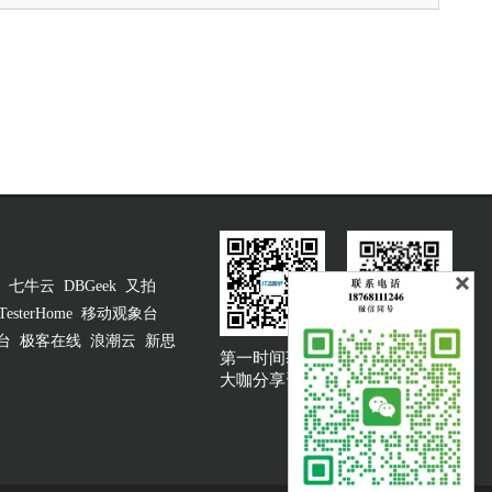
七牛云
DBGeek
又拍
TesterHome
移动观象台
台
极客在线
浪潮云
新思
第一时间获取
大咖说吐槽客服
大咖分享资讯