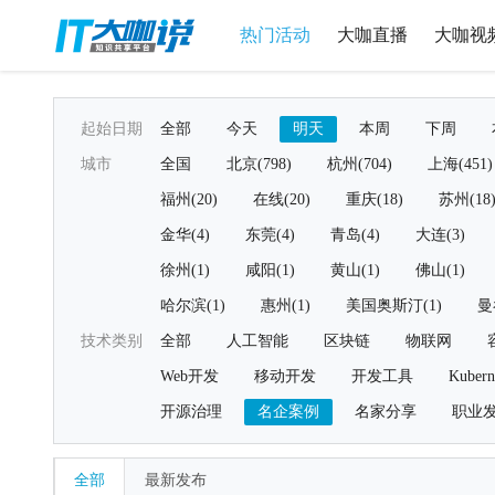
热门活动
大咖直播
大咖视
起始日期
全部
今天
明天
本周
下周
城市
全国
北京(798)
杭州(704)
上海(451)
福州(20)
在线(20)
重庆(18)
苏州(18
金华(4)
东莞(4)
青岛(4)
大连(3)
徐州(1)
咸阳(1)
黄山(1)
佛山(1)
哈尔滨(1)
惠州(1)
美国奥斯汀(1)
曼
技术类别
全部
人工智能
区块链
物联网
Web开发
移动开发
开发工具
Kubern
开源治理
名企案例
名家分享
职业
全部
最新发布