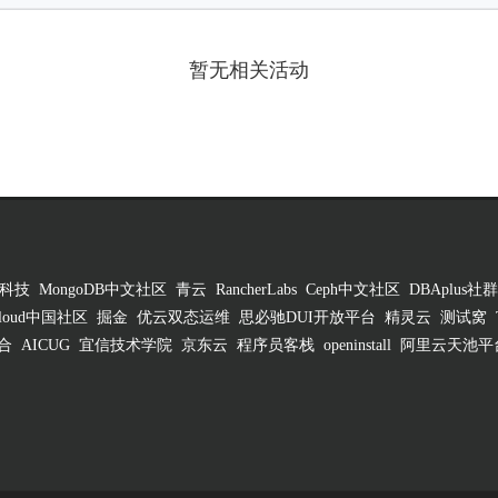
暂无相关活动
科技
MongoDB中文社区
青云
RancherLabs
Ceph中文社区
DBAplus社群
 Cloud中国社区
掘金
优云双态运维
思必驰DUI开放平台
精灵云
测试窝
合
AICUG
宜信技术学院
京东云
程序员客栈
openinstall
阿里云天池平