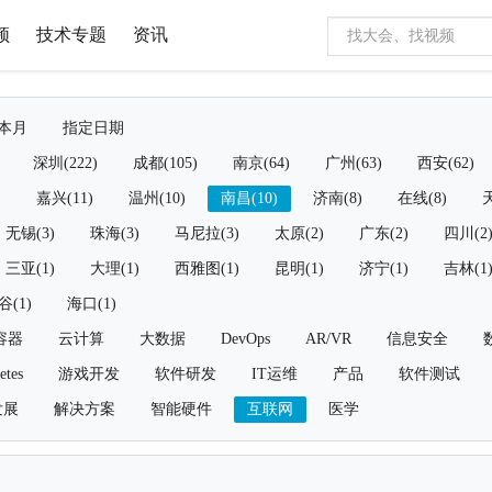
频
技术专题
资讯
本月
指定日期
深圳(222)
成都(105)
南京(64)
广州(63)
西安(62)
)
嘉兴(11)
温州(10)
南昌(10)
济南(8)
在线(8)
天
无锡(3)
珠海(3)
马尼拉(3)
太原(2)
广东(2)
四川(2
三亚(1)
大理(1)
西雅图(1)
昆明(1)
济宁(1)
吉林(1
谷(1)
海口(1)
容器
云计算
大数据
DevOps
AR/VR
信息安全
etes
游戏开发
软件研发
IT运维
产品
软件测试
发展
解决方案
智能硬件
互联网
医学