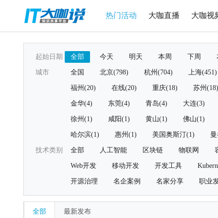
热门活动
大咖直播
大咖视
起始日期
全部
今天
明天
本周
下周
城市
全国
北京(798)
杭州(704)
上海(451)
福州(20)
在线(20)
重庆(18)
苏州(18
金华(4)
东莞(4)
青岛(4)
大连(3)
徐州(1)
咸阳(1)
黄山(1)
佛山(1)
哈尔滨(1)
惠州(1)
美国奥斯汀(1)
曼
技术类别
全部
人工智能
区块链
物联网
Web开发
移动开发
开发工具
Kubern
开源治理
名企案例
名家分享
职业
全部
最新发布