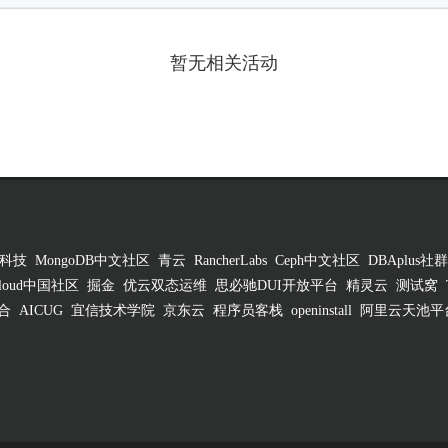
暂无相关活动
科技
MongoDB中文社区
青云
RancherLabs
Ceph中文社区
DBAplus社群
 Cloud中国社区
掘金
优云双态运维
思必驰DUI开放平台
精灵云
测试窝
合
AICUG
宜信技术学院
京东云
程序员客栈
openinstall
阿里云天池平