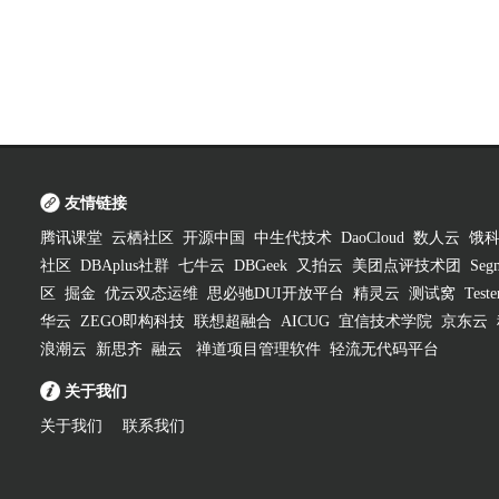
友情链接
腾讯课堂
云栖社区
开源中国
中生代技术
DaoCloud
数人云
饿
社区
DBAplus社群
七牛云
DBGeek
又拍云
美团点评技术团
Segm
区
掘金
优云双态运维
思必驰DUI开放平台
精灵云
测试窝
Test
华云
ZEGO即构科技
联想超融合
AICUG
宜信技术学院
京东云
浪潮云
新思齐
融云
禅道项目管理软件
轻流无代码平台
关于我们
关于我们
联系我们