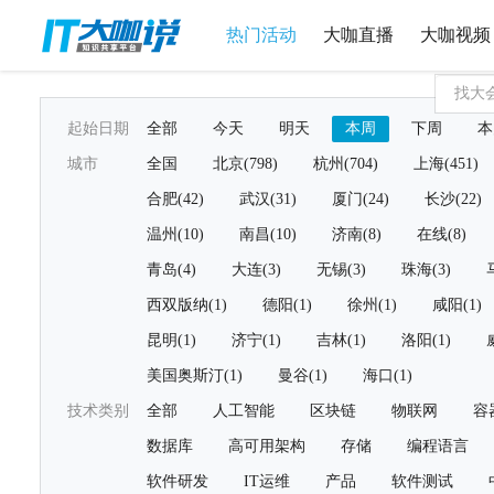
热门活动
大咖直播
大咖视频
起始日期
全部
今天
明天
本周
下周
本
城市
全国
北京(798)
杭州(704)
上海(451)
合肥(42)
武汉(31)
厦门(24)
长沙(22)
温州(10)
南昌(10)
济南(8)
在线(8)
青岛(4)
大连(3)
无锡(3)
珠海(3)
西双版纳(1)
德阳(1)
徐州(1)
咸阳(1)
昆明(1)
济宁(1)
吉林(1)
洛阳(1)
美国奥斯汀(1)
曼谷(1)
海口(1)
技术类别
全部
人工智能
区块链
物联网
容
数据库
高可用架构
存储
编程语言
软件研发
IT运维
产品
软件测试