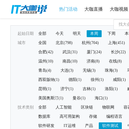
热门活动
大咖直播
大咖视频
起始日期
全部
今天
明天
本周
下周
本
城市
全国
北京(798)
杭州(704)
上海(451)
合肥(42)
武汉(31)
厦门(24)
长沙(22)
温州(10)
南昌(10)
济南(8)
在线(8)
青岛(4)
大连(3)
无锡(3)
珠海(3)
西双版纳(1)
德阳(1)
徐州(1)
咸阳(1)
昆明(1)
济宁(1)
吉林(1)
洛阳(1)
美国奥斯汀(1)
曼谷(1)
海口(1)
技术类别
全部
人工智能
区块链
物联网
容
数据库
高可用架构
存储
编程语言
软件研发
IT运维
产品
软件测试