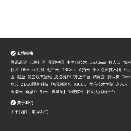
友情链接
腾讯课堂
云栖社区
开源中国
中生代技术
DaoCloud
数人云
饿
社区
DBAplus社群
七牛云
DBGeek
又拍云
美团点评技术团
Segm
区
掘金
优云双态运维
思必驰DUI开放平台
精灵云
测试窝
Test
华云
ZEGO即构科技
联想超融合
AICUG
宜信技术学院
京东云
浪潮云
新思齐
融云
禅道项目管理软件
轻流无代码平台
关于我们
关于我们
联系我们