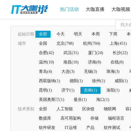
热门活动
大咖直播
大咖视频
起始日期
全部
今天
明天
本周
下周
本
城市
全国
北京(798)
杭州(704)
上海(451)
合肥(42)
武汉(31)
厦门(24)
长沙(22)
温州(10)
南昌(10)
济南(8)
在线(8)
青岛(4)
大连(3)
无锡(3)
珠海(3)
西双版纳(1)
德阳(1)
徐州(1)
咸阳(1)
昆明(1)
济宁(1)
吉林(1)
洛阳(1)
美国奥斯汀(1)
曼谷(1)
海口(1)
技术类别
全部
人工智能
区块链
物联网
容
数据库
高可用架构
存储
编程语言
软件研发
IT运维
产品
软件测试