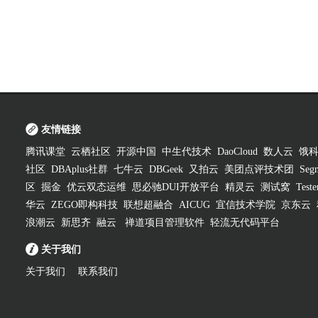
友情链接
腾讯课堂
云栖社区
开源中国
中生代技术
DaoCloud
数人云
饿
社区
DBAplus社群
七牛云
DBGeek
又拍云
美团点评技术团
Segm
区
掘金
优云双态运维
思必驰DUI开放平台
精灵云
测试窝
Test
华云
ZEGO即构科技
联想超融合
AICUG
宜信技术学院
京东云
浪潮云
新思齐
融云
禅道项目管理软件
轻流无代码平台
关于我们
关于我们
联系我们