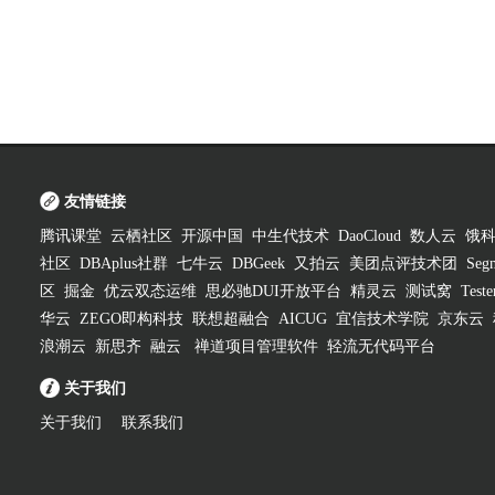
友情链接
腾讯课堂
云栖社区
开源中国
中生代技术
DaoCloud
数人云
饿
社区
DBAplus社群
七牛云
DBGeek
又拍云
美团点评技术团
Segm
区
掘金
优云双态运维
思必驰DUI开放平台
精灵云
测试窝
Test
华云
ZEGO即构科技
联想超融合
AICUG
宜信技术学院
京东云
浪潮云
新思齐
融云
禅道项目管理软件
轻流无代码平台
关于我们
关于我们
联系我们