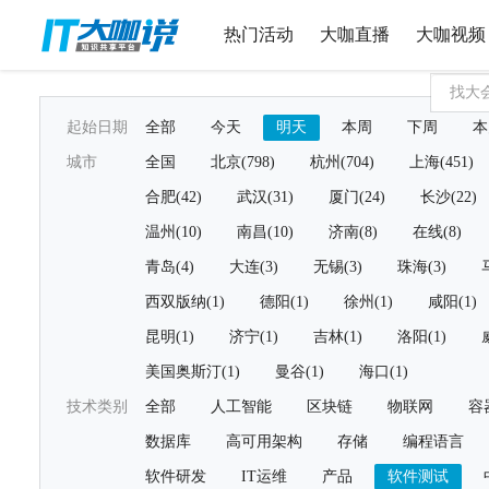
热门活动
大咖直播
大咖视频
起始日期
全部
今天
明天
本周
下周
本
城市
全国
北京(798)
杭州(704)
上海(451)
合肥(42)
武汉(31)
厦门(24)
长沙(22)
温州(10)
南昌(10)
济南(8)
在线(8)
青岛(4)
大连(3)
无锡(3)
珠海(3)
西双版纳(1)
德阳(1)
徐州(1)
咸阳(1)
昆明(1)
济宁(1)
吉林(1)
洛阳(1)
美国奥斯汀(1)
曼谷(1)
海口(1)
技术类别
全部
人工智能
区块链
物联网
容
数据库
高可用架构
存储
编程语言
软件研发
IT运维
产品
软件测试