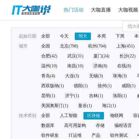
热门活动
大咖直播
大咖视频
起始日期
全部
今天
明天
本周
下周
本
城市
全国
北京(798)
杭州(704)
上海(451)
合肥(42)
武汉(31)
厦门(24)
长沙(22)
温州(10)
南昌(10)
济南(8)
在线(8)
青岛(4)
大连(3)
无锡(3)
珠海(3)
西双版纳(1)
德阳(1)
徐州(1)
咸阳(1)
昆明(1)
济宁(1)
吉林(1)
洛阳(1)
美国奥斯汀(1)
曼谷(1)
海口(1)
技术类别
全部
人工智能
区块链
物联网
容
数据库
高可用架构
存储
编程语言
软件研发
IT运维
产品
软件测试