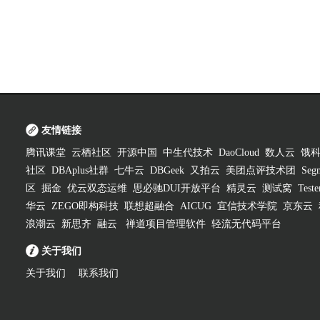
友情链接
腾讯课堂
云栖社区
开源中国
中生代技术
DaoCloud
数人云
饿
社区
DBAplus社群
七牛云
DBGeek
又拍云
美团点评技术团
Segm
区
掘金
优云双态运维
思必驰DUI开放平台
精灵云
测试窝
Test
华云
ZEGO即构科技
联想超融合
AICUG
宜信技术学院
京东云
浪潮云
新思齐
融云
禅道项目管理软件
轻流无代码平台
关于我们
关于我们
联系我们