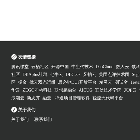
友情链接
腾讯课堂
云栖社区
开源中国
中生代技术
DaoCloud
数人云
饿
社区
DBAplus社群
七牛云
DBGeek
又拍云
美团点评技术团
Segm
区
掘金
优云双态运维
思必驰DUI开放平台
精灵云
测试窝
Test
华云
ZEGO即构科技
联想超融合
AICUG
宜信技术学院
京东云
浪潮云
新思齐
融云
禅道项目管理软件
轻流无代码平台
关于我们
关于我们
联系我们