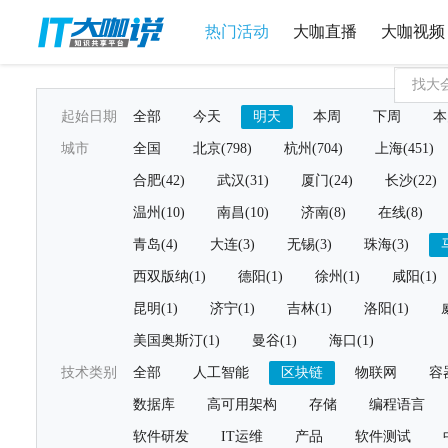
热门活动
大咖直播
大咖视频
起始日期
全部
今天
明天
本周
下周
本
城市
全国
北京(798)
杭州(704)
上海(451)
合肥(42)
武汉(31)
厦门(24)
长沙(22)
温州(10)
南昌(10)
济南(8)
在线(8)
青岛(4)
大连(3)
无锡(3)
珠海(3)
西双版纳(1)
德阳(1)
徐州(1)
咸阳(1)
昆明(1)
济宁(1)
吉林(1)
洛阳(1)
美国奥斯汀(1)
曼谷(1)
海口(1)
技术类别
全部
人工智能
区块链
物联网
容
数据库
高可用架构
存储
编程语言
软件研发
IT运维
产品
软件测试