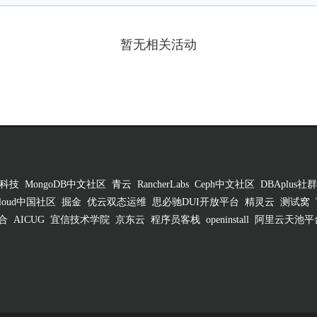
暂无相关活动
科技
MongoDB中文社区
青云
RancherLabs
Ceph中文社区
DBAplus社群
 Cloud中国社区
掘金
优云双态运维
思必驰DUI开放平台
精灵云
测试窝
合
AICUG
宜信技术学院
京东云
程序员客栈
openinstall
阿里云天池平