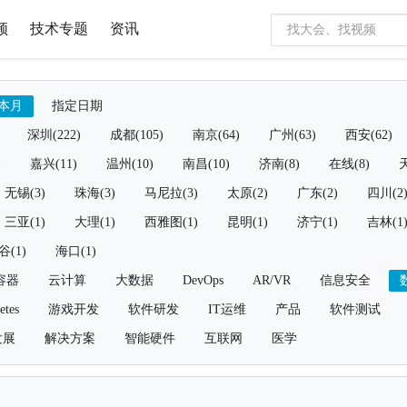
频
技术专题
资讯
本月
指定日期
深圳(222)
成都(105)
南京(64)
广州(63)
西安(62)
)
嘉兴(11)
温州(10)
南昌(10)
济南(8)
在线(8)
天
无锡(3)
珠海(3)
马尼拉(3)
太原(2)
广东(2)
四川(2
三亚(1)
大理(1)
西雅图(1)
昆明(1)
济宁(1)
吉林(1
谷(1)
海口(1)
容器
云计算
大数据
DevOps
AR/VR
信息安全
etes
游戏开发
软件研发
IT运维
产品
软件测试
发展
解决方案
智能硬件
互联网
医学