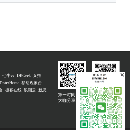
七牛云
DBGeek
又拍
TesterHome
移动观象台
台
极客在线
浪潮云
新思
第一时间获取
大咖说吐槽客服
大咖分享资讯