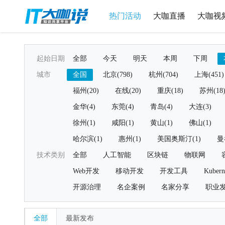
热门活动
大咖直播
大咖视
起始日期
全部
今天
明天
本周
下周
城市
全国
北京(798)
杭州(704)
上海(451)
福州(20)
在线(20)
重庆(18)
苏州(18
金华(4)
东莞(4)
青岛(4)
大连(3)
徐州(1)
咸阳(1)
黄山(1)
佛山(1)
哈尔滨(1)
惠州(1)
美国奥斯汀(1)
曼
技术类别
全部
人工智能
区块链
物联网
Web开发
移动开发
开发工具
Kubern
开源治理
名企案例
名家分享
职业
全部
最新发布