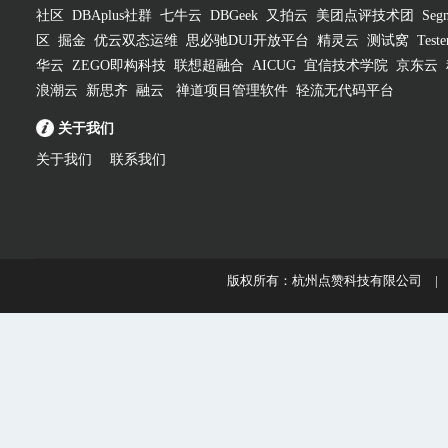
社区
DBAplus社群
七牛云
DBGeek
又拍云
美团点评技术团
Segm
区
掘金
优云双态运维
思必驰DUI开放平台
精灵云
测试窝
Test
华云
ZEGO即构科技
联想超融合
AICUG
宜信技术学院
京东云
浪潮云
新思齐
融云
禅道项目管理软件
轻流无代码平台
关于我们
关于我们
联系我们
版权所有：杭州点赞科技有限公司 