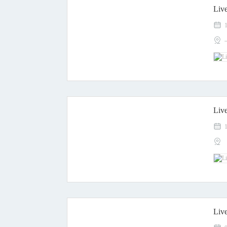
Li
1
Liv
1
Li