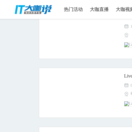
热门活动
大咖直播
大咖视
Li
1
Li
0