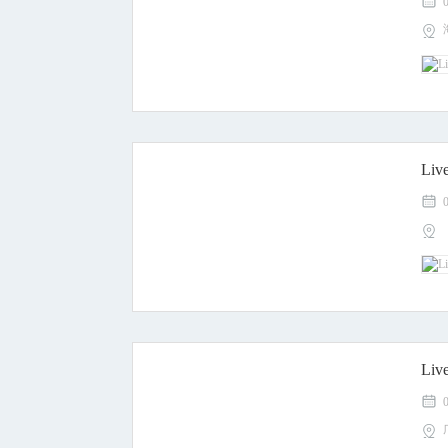
0
Li
0
Li
0