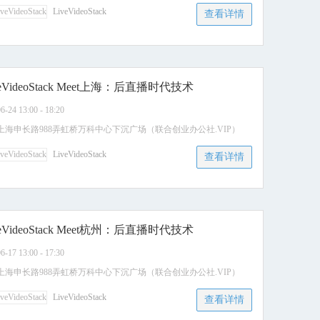
LiveVideoStack
查看详情
veVideoStack Meet上海：后直播时代技术
6-24 13:00 - 18:20
上海申长路988弄虹桥万科中心下沉广场（联合创业办公社.VIP）
LiveVideoStack
查看详情
veVideoStack Meet杭州：后直播时代技术
6-17 13:00 - 17:30
上海申长路988弄虹桥万科中心下沉广场（联合创业办公社.VIP）
LiveVideoStack
查看详情