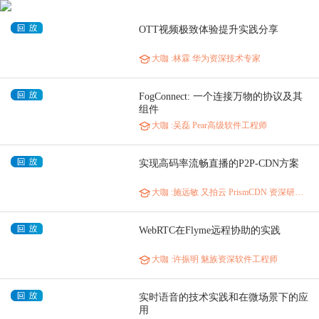
OTT视频极致体验提升实践分享
大咖
:林霖 华为资深技术专家
FogConnect: 一个连接万物的协议及其
组件
大咖
:吴磊 Pear高级软件工程师
实现高码率流畅直播的P2P-CDN方案
大咖
:施远敏 又拍云 PrismCDN 资深研发工程师
WebRTC在Flyme远程协助的实践
大咖
:许振明 魅族资深软件工程师
实时语音的技术实践和在微场景下的应
用