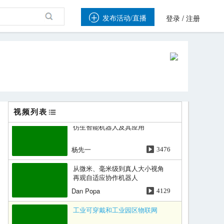
机器人学的新纪元

/
发布活动/直播
登录
注册
王煜
3612
圆桌论坛
Yung-Hsiang Lu
4474
基于物理场的机器感知的智能制
造和自主机器人
Kok-Meng Lee
3575
视频列表
仿生智能机器人及其应用
杨先一
3476
从微米、毫米级到真人大小视角
再观自适应协作机器人
Dan Popa
4129
工业可穿戴和工业园区物联网