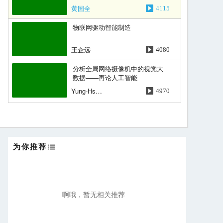
黄国全
4115
物联网驱动智能制造
王企远
4080
分析全局网络摄像机中的视觉大
数据——再论人工智能
Yung-Hsiang Lu
4970
圆桌论坛
孙东
4923
为你推荐
面向关键任务应用的物联网技术
刘坚能
4268
未来服务机器人的检测及目标处
啊哦，暂无相关推荐
理
Markus Vincze
4884