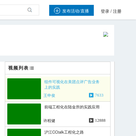

/
发布活动/直播
登录
注册
视频列表
组件可视化在美团点评广告业务
上的实践
王申俊
7633
前端工程化在陆金所的实践应用
许程健
12888
沪江CCtalk工程化之路