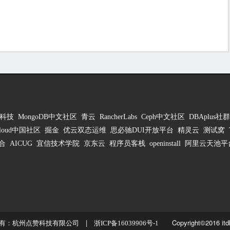
科技
MongoDB中文社区
青云
RancherLabs
Ceph中文社区
DBAplus社群
 Cloud中国社区
掘金
优云双态运维
思必驰DUI开放平台
精灵云
测试窝
合
AICUG
宜信技术学院
京东云
程序员客栈
openinstall
阿里云天池平
有：杭州点赞科技有限公司 |
Copyright©2016 itd
浙ICP备16039906号-1