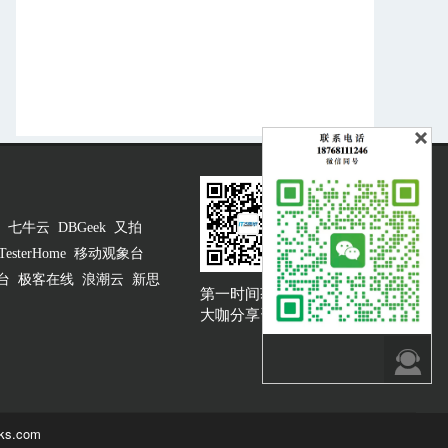
七牛云
DBGeek
又拍
TesterHome
移动观象台
台
极客在线
浪潮云
新思
第一时间获取
大咖说吐槽客服
大咖分享资讯

ks.com