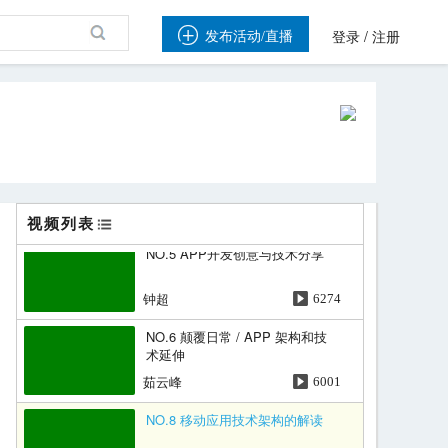
NO.2 移动时代互联网金融的架构
趋势

/
发布活动/直播
登录
注册
王福强
6285
NO.3 O2O 技术架构与实践
陈义宏
6154
NO.4 移动应用开发的技术架构实
战
洪小军
6142
视频列表
NO.5 APP开发创意与技术分享
钟超
6274
NO.6 颠覆日常 / APP 架构和技
术延伸
茹云峰
6001
NO.8​ 移动应用技术架构的解读