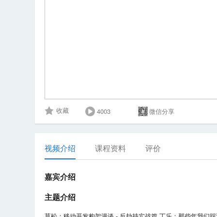
4003
微信分享
收藏
视频介绍
课程资料
评价
嘉宾介绍
主题介绍
莫松：移动开发构架漫谈 - 反劫持实战篇 丁乐：那些年我们