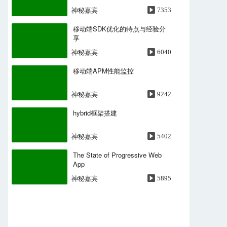
神秘嘉宾
7353
NO.18 UPYUN • 架构与运维大会
[上海站]
移动端SDK优化的特点与经验分
谭俊青
4068
享
神秘嘉宾
6040
NO.19 UPYUN • 架构与运维大会
[深圳站]
移动端APM性能监控
陈翱翔
4057
神秘嘉宾
9242
NO.20 创新与创业的良性共存
hybrid框架搭建
斯日
5720
神秘嘉宾
5402
NO.21 在线教育：技术让知识触
手可及
The State of Progressive Web
麦凯臻
5096
App
神秘嘉宾
5895
NO.22 直播技术架构的演进及实
践
邓铮
5425
NO.23 虚实之间：VR背后的技术