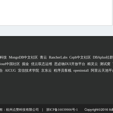
科技
MongoDB中文社区
青云
RancherLabs
Ceph中文社区
DBAplus社群
 Cloud中国社区
掘金
优云双态运维
思必驰DUI开放平台
精灵云
测试窝
合
AICUG
宜信技术学院
京东云
程序员客栈
openinstall
阿里云天池平
有：杭州点赞科技有限公司 |
Copyright©2016 itd
浙ICP备16039906号-1