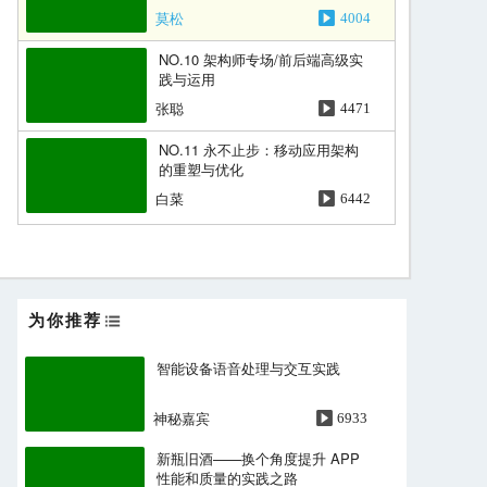
莫松
4004
NO.10 架构师专场/前后端高级实
践与运用
张聪
4471
NO.11 永不止步：移动应用架构
的重塑与优化
白菜
6442
No.15 技术人创业
老甘
5566
为你推荐
NO.16 实效的技术架构与开发模
式
智能设备语音处理与交互实践
魏建Tim
3767
神秘嘉宾
6933
NO.17 UPYUN•架构与运维大会
[北京站]
新瓶旧酒——换个角度提升 APP
黄慧攀
8144
性能和质量的实践之路