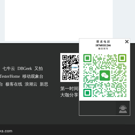
挑战
刘粤桂
6932
NO.24 Docker 与微服务架构实践
邱戈川
7920
NO.25 DevOps 与持续交付实践
胡骏
6608
七牛云
DBGeek
又拍
NO.26 直播平台架构与优化实践
TesterHome
移动观象台
台
极客在线
浪潮云
新思
柳宗扬
6442
第一时间获取
大咖说吐槽客服
大咖分享资讯
NO.28 拨开大数据“迷雾”，寻找真
实用户丨Open Talk 有米科技专
场

陈建峰
5647
ks.com