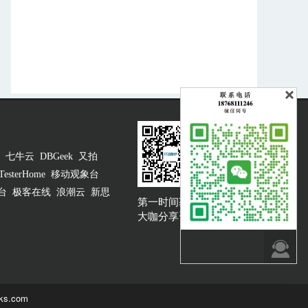
七牛云
DBGeek
又拍
TesterHome
移动观象台
台
极客在线
浪潮云
新思
第一时间获取
大咖说吐槽客服
大咖分享资讯

ks.com