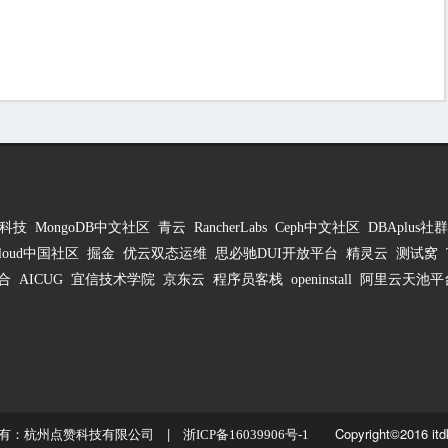
科技
MongoDB中文社区
青云
RancherLabs
Ceph中文社区
DBAplus社群
 Cloud中国社区
掘金
优云双态运维
思必驰DUI开放平台
精灵云
测试窝
合
AICUG
宜信技术学院
京东云
程序员客栈
openinstall
阿里云天池平
有：杭州点赞科技有限公司 |
Copyright©2016 itd
浙ICP备16039906号-1