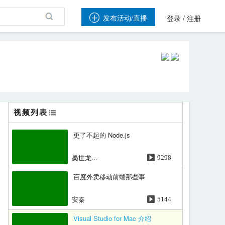

/
发布活动/直播
登录
注册
视频列表
更了不起的 Node.js
桑世龙（狼叔）
9298
百度外卖移动前端那些事
安秦
5144
Visual Studio for Mac 介绍