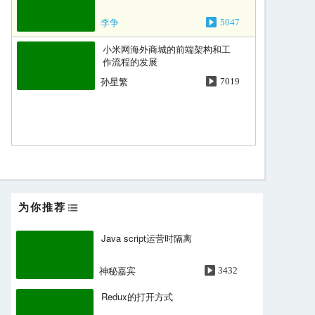
李争
5047
小米网海外商城的前端架构和工
作流程的发展
孙星繁
7019
为你推荐
Java script运营时隔离
神秘嘉宾
3432
Redux的打开方式