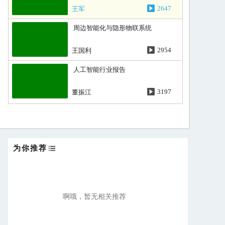
王军
2647
周边智能化与隐形物联系统
王国利
2954
人工智能行业报告
董振江
3197
刘宏先生致辞
刘宏
3167
为你推荐
冯向阳先生致辞
冯向阳
3498
董振江先生致辞
啊哦，暂无相关推荐
董振江
4140