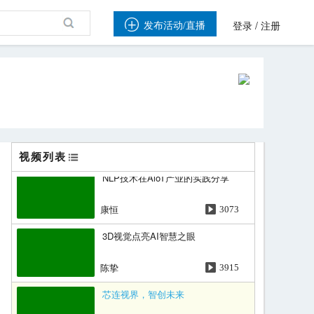
促升AI技术与产业融合——2018
全球人工智能应用大赛

/
发布活动/直播
登录
注册
林军
2712
AI赋能 智赢未来
应俊
4080
嵌入式AI芯片，千万行业智能化
的发动机
张永谦
4284
视频列表
NLP技术在AloT产业的实践分享
康恒
3073
3D视觉点亮AI智慧之眼
陈挚
3915
芯连视界，智创未来