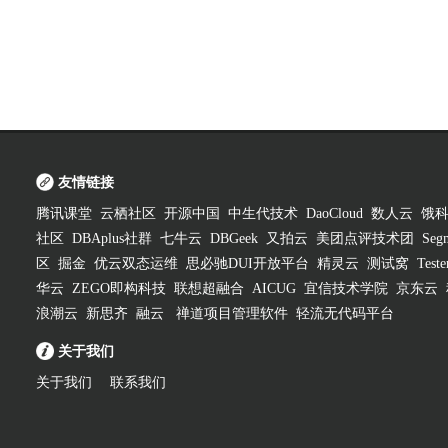
友情链接
腾讯课堂
云栖社区
开源中国
中生代技术
DaoCloud
数人云
饿
社区
DBAplus社群
七牛云
DBGeek
又拍云
美团点评技术团
Segm
区
掘金
优云双态运维
思必驰DUI开放平台
精灵云
测试窝
Test
华云
ZEGO即构科技
联想超融合
AICUG
宜信技术学院
京东云
浪潮云
新思齐
融云
禅道项目管理软件
轻流无代码平台
关于我们
关于我们
联系我们