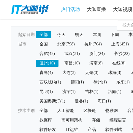
热门活动
大咖直播
大咖视频
起始日期
全部
今天
明天
本周
下周
本
城市
全国
北京(798)
杭州(704)
上海(451)
合肥(42)
武汉(31)
厦门(24)
长沙(22)
温州(10)
南昌(10)
济南(8)
在线(8)
青岛(4)
大连(3)
无锡(3)
珠海(3)
西双版纳(1)
德阳(1)
徐州(1)
咸阳(1)
昆明(1)
济宁(1)
吉林(1)
洛阳(1)
美国奥斯汀(1)
曼谷(1)
海口(1)
技术类别
全部
人工智能
区块链
物联网
容
数据库
高可用架构
存储
编程语言
软件研发
IT运维
产品
软件测试