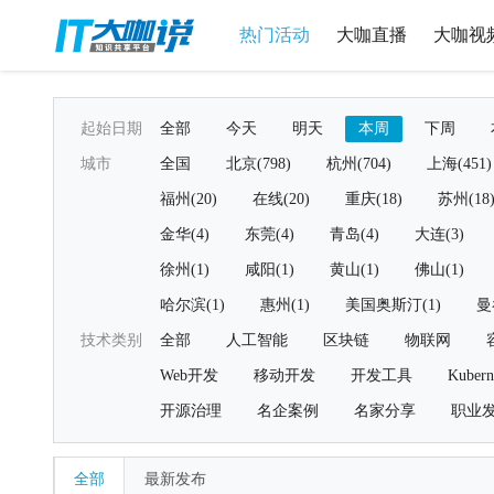
热门活动
大咖直播
大咖视
起始日期
全部
今天
明天
本周
下周
城市
全国
北京(798)
杭州(704)
上海(451)
福州(20)
在线(20)
重庆(18)
苏州(18
金华(4)
东莞(4)
青岛(4)
大连(3)
徐州(1)
咸阳(1)
黄山(1)
佛山(1)
哈尔滨(1)
惠州(1)
美国奥斯汀(1)
曼
技术类别
全部
人工智能
区块链
物联网
Web开发
移动开发
开发工具
Kubern
开源治理
名企案例
名家分享
职业
全部
最新发布