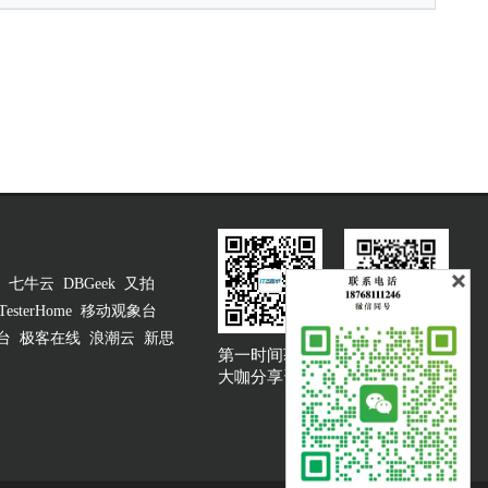
七牛云
DBGeek
又拍
TesterHome
移动观象台
台
极客在线
浪潮云
新思
第一时间获取
大咖说吐槽客服
大咖分享资讯