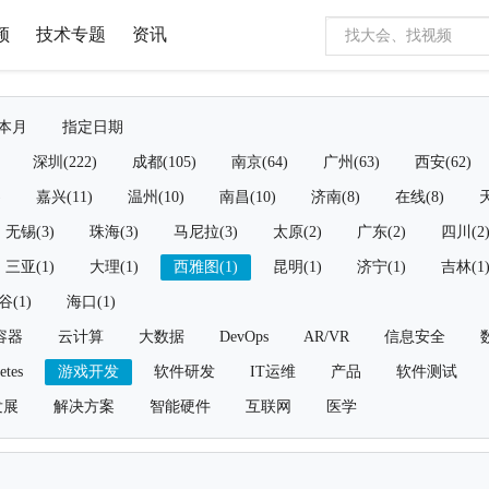
频
技术专题
资讯
本月
指定日期
深圳(222)
成都(105)
南京(64)
广州(63)
西安(62)
)
嘉兴(11)
温州(10)
南昌(10)
济南(8)
在线(8)
天
无锡(3)
珠海(3)
马尼拉(3)
太原(2)
广东(2)
四川(2
三亚(1)
大理(1)
西雅图(1)
昆明(1)
济宁(1)
吉林(1
谷(1)
海口(1)
容器
云计算
大数据
DevOps
AR/VR
信息安全
etes
游戏开发
软件研发
IT运维
产品
软件测试
发展
解决方案
智能硬件
互联网
医学