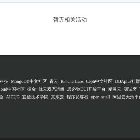
暂无相关活动
科技
MongoDB中文社区
青云
RancherLabs
Ceph中文社区
DBAplus社群
 Cloud中国社区
掘金
优云双态运维
思必驰DUI开放平台
精灵云
测试窝
合
AICUG
宜信技术学院
京东云
程序员客栈
openinstall
阿里云天池平