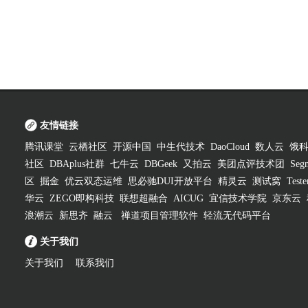
友情链接
腾讯课堂
云栖社区
开源中国
中生代技术
DaoCloud
数人云
饿
社区
DBAplus社群
七牛云
DBGeek
又拍云
美团点评技术团
Segm
区
掘金
优云双态运维
思必驰DUI开放平台
精灵云
测试窝
Test
华云
ZEGO即构科技
联想超融合
AICUG
宜信技术学院
京东云
浪潮云
新思齐
融云
禅道项目管理软件
轻流无代码平台
关于我们
关于我们
联系我们