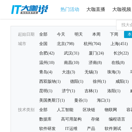
热门活动
大咖直播
大咖视频
起始日期
全部
今天
明天
本周
下周
本
城市
全国
北京(798)
杭州(704)
上海(451)
合肥(42)
武汉(31)
厦门(24)
长沙(22)
温州(10)
南昌(10)
济南(8)
在线(8)
青岛(4)
大连(3)
无锡(3)
珠海(3)
西双版纳(1)
德阳(1)
徐州(1)
咸阳(1)
昆明(1)
济宁(1)
吉林(1)
洛阳(1)
美国奥斯汀(1)
曼谷(1)
海口(1)
技术类别
全部
人工智能
区块链
物联网
容
数据库
高可用架构
存储
编程语言
软件研发
IT运维
产品
软件测试