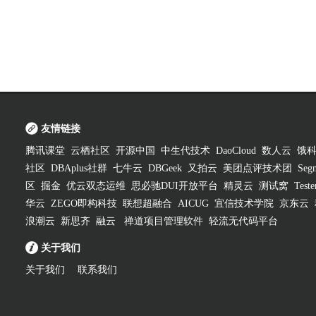
友情链接
腾讯课堂
云栖社区
开源中国
中生代技术
DaoCloud
数人云
饿
社区
DBAplus社群
七牛云
DBGeek
又拍云
美团点评技术团
Segm
区
掘金
优云双态运维
思必驰DUI开放平台
精灵云
测试窝
Test
华云
ZEGO即构科技
联想超融合
AICUG
宜信技术学院
京东云
浪潮云
新思齐
融云
禅道项目管理软件
轻流无代码平台
关于我们
关于我们
联系我们