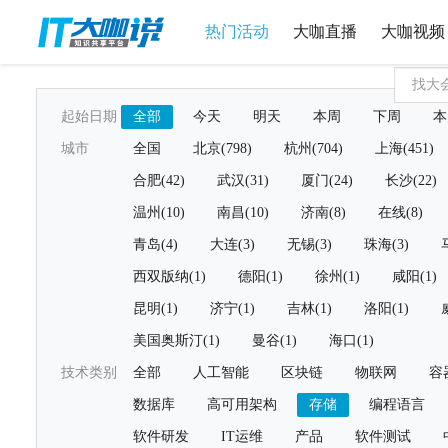
热门活动
大咖直播
大咖视频
起始日期
全部
今天
明天
本周
下周
本
城市
全国
北京(798)
杭州(704)
上海(451)
合肥(42)
武汉(31)
厦门(24)
长沙(22)
温州(10)
南昌(10)
济南(8)
在线(8)
青岛(4)
大连(3)
无锡(3)
珠海(3)
西双版纳(1)
德阳(1)
徐州(1)
咸阳(1)
昆明(1)
济宁(1)
吉林(1)
洛阳(1)
美国奥斯汀(1)
曼谷(1)
海口(1)
技术类别
全部
人工智能
区块链
物联网
容
数据库
高可用架构
存储
编程语言
软件研发
IT运维
产品
软件测试