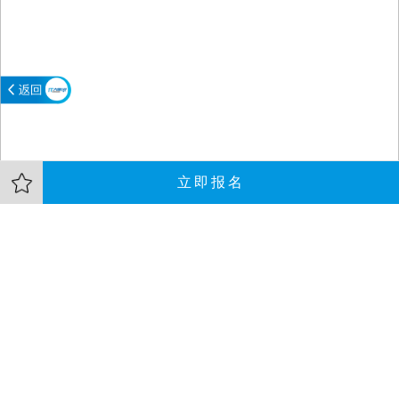
立即报名
直播介绍
主办方
资料
1.人力资源与个人信息
2.违规风险与处罚
3.业务流程改造与个人信息保护实践