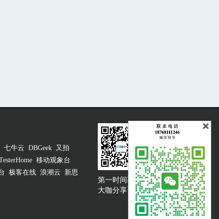
七牛云
DBGeek
又拍
TesterHome
移动观象台
台
极客在线
浪潮云
新思
第一时间获取
大咖说吐槽客服
大咖分享资讯