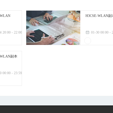
-WLAN
H3CSE-WLAN副
4 20:00 - 22:00
01-30 00:00 - 
E-WLAN副本
0 00:00 - 23:59