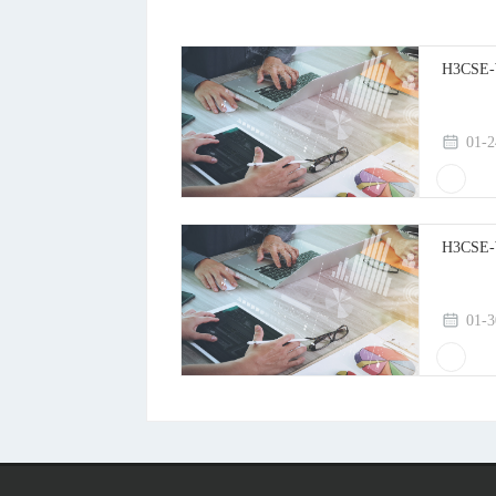
H3CSE
01-2
H3CS
01-3