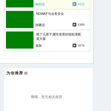
杨明非
4232
NGWAF与业务安全
徐鹏志
4399
饿了么基于属性签密的细粒度配
置方案
裴新
5076
为你推荐
啊哦，暂无相关推荐