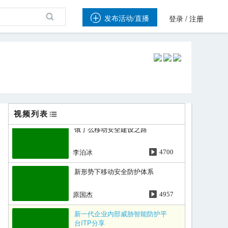

/
发布活动/直播
登录
注册
视频列表
饿了么移动安全建设之路
李泊冰
4700
新形势下移动安全防护体系
原国杰
4957
新一代企业内部威胁智能防护平
台ITP分享