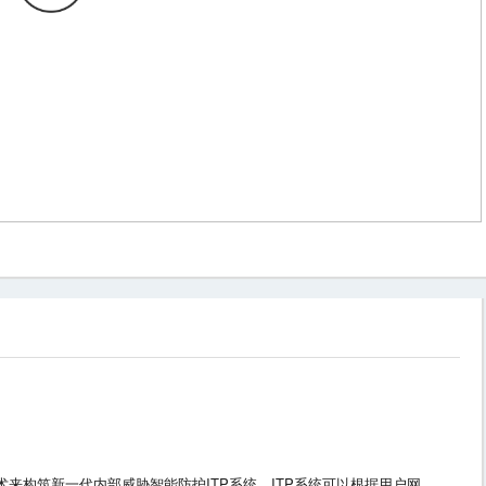
来构筑新一代内部威胁智能防护ITP系统，ITP系统可以根据用户网