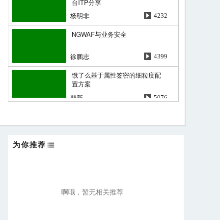
台ITP分享
杨明非
4232
NGWAF与业务安全
徐鹏志
4399
饿了么基于属性签密的细粒度配
置方案
裴新
5076
为你推荐
啊哦，暂无相关推荐