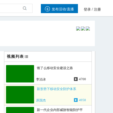

/
发布活动/直播
登录
注册
视频列表
饿了么移动安全建设之路
李泊冰
4700
新形势下移动安全防护体系
原国杰
4958
新一代企业内部威胁智能防护平