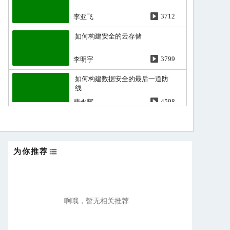
李亚飞
3712
如何构建安全的云存储
李明宇
3799
如何构建数据安全的最后一道防
线
裴永辉
4598
混合云架构下的灾备云建设思考
王震龙
4718
为你推荐
青云QingCloud存储产品体系演进
杨锦涛
3910
啊哦，暂无相关推荐
EB级云存储是如何涨成的
雷伟
5944