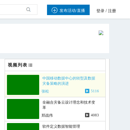

/
发布活动/直播
登录
注册
视频列表
中国移动数据中心的转型及数据
灾备策略的演进
张松
5116
全融合灾备云设计理念和技术变
革
郑战伟
4083
软件定义数据智能管理