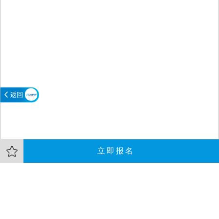
立即报名
大会介绍
嘉宾
资料
随着轻量级容器Docker的兴起，越来越多的公司和开发人
员开始拥抱docker，无论在是产品运行环境还是devops。