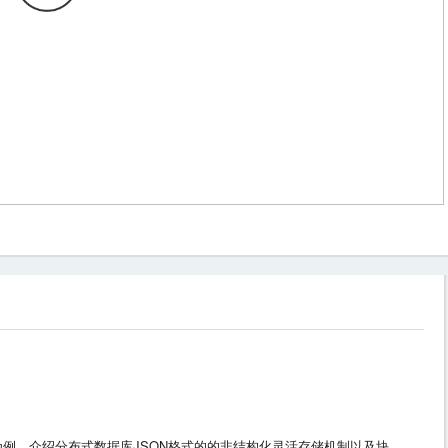
据库为例，介绍分布式数据库JSON格式的的非结构化灵活存储机制以及块