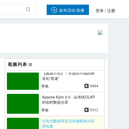

/
发布活动/直播
登录
注册
MySQL 5.7新时代
叶金荣
5745
两级缓存框架 J2Cache 在开源中
国的应用方案
红薯
6496
视频列表
【圆桌讨论】：开源在中国的商
业化“前途”
李栋
6064
Apache Kylin 2.0 - 从传统OLAP
到实时数据仓库
李栋
6312
分布式数据库灵活存储机制与应
用实践