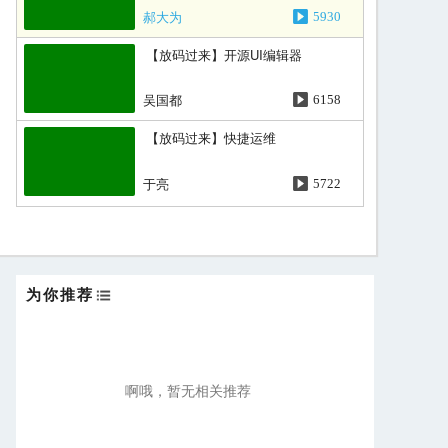
郝大为
5930
【放码过来】开源UI编辑器
吴国都
6158
【放码过来】快捷运维
于亮
5722
为你推荐
啊哦，暂无相关推荐